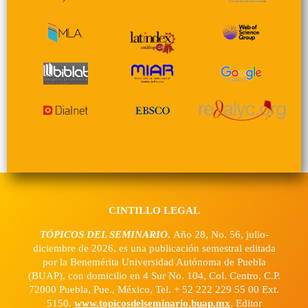
CINTILLO LEGAL
TÓPICOS DEL SEMINARIO
.
Año 28, No. 56, julio-
diciembre de 2026, es una publicación semestral editada
por la Benemérita Universidad Autónoma de Puebla
(BUAP), con domicilio en 4 Sur No. 104, Col. Centro, C.P.
72000 Puebla, Pue., México, Tel. + 52 222 229 55 00 Ext.
5150.
www.topicosdelseminario.buap.mx
, Editor