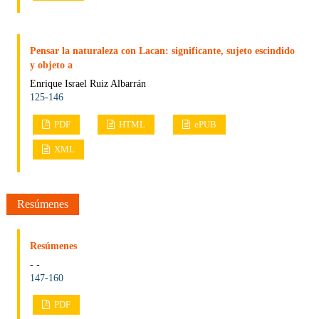
Pensar la naturaleza con Lacan: significante, sujeto escindido
y objeto a
Enrique Israel Ruiz Albarrán
125-146
PDF
HTML
ePUB
XML
Resúmenes
Resúmenes
- -
147-160
PDF