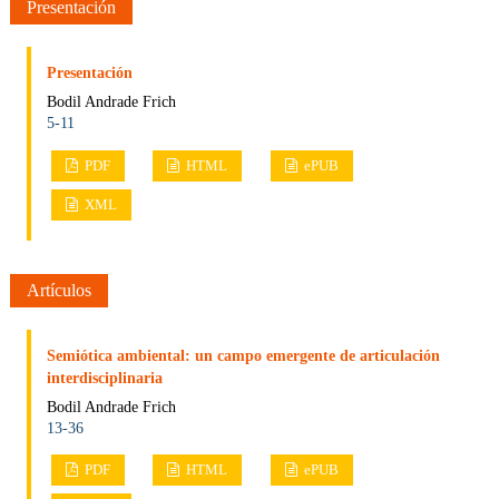
Presentación
Presentación
Bodil Andrade Frich
5-11
PDF
HTML
ePUB
XML
Artículos
Semiótica ambiental: un campo emergente de articulación
interdisciplinaria
Bodil Andrade Frich
13-36
PDF
HTML
ePUB