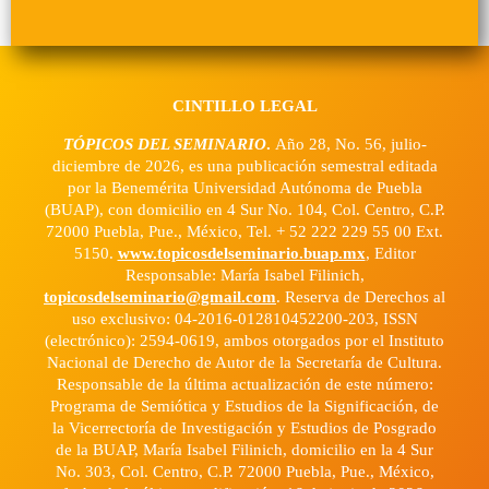
CINTILLO LEGAL
TÓPICOS DEL SEMINARIO
.
Año 28, No. 56, julio-
diciembre de 2026, es una publicación semestral editada
por la Benemérita Universidad Autónoma de Puebla
(BUAP), con domicilio en 4 Sur No. 104, Col. Centro, C.P.
72000 Puebla, Pue., México, Tel. + 52 222 229 55 00 Ext.
5150.
www.topicosdelseminario.buap.mx
, Editor
Responsable: María Isabel Filinich,
topicosdelseminario@gmail.com
. Reserva de Derechos al
uso exclusivo: 04-2016-012810452200-203, ISSN
(electrónico): 2594-0619, ambos otorgados por el Instituto
Nacional de Derecho de Autor de la Secretaría de Cultura.
Responsable de la última actualización de este número:
Programa de Semiótica y Estudios de la Significación, de
la Vicerrectoría de Investigación y Estudios de Posgrado
de la BUAP, María Isabel Filinich, domicilio en la 4 Sur
No. 303, Col. Centro, C.P. 72000 Puebla, Pue., México,