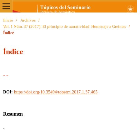
Inicio
/
Archivos
/
Vol. 1 Núm. 37 (2017): El principio de narratividad. Homenaje a Greimas
/
Índice
Índice
- -
DOI:
https://doi.org/10.35494/topsem.2017.1.37.465
Resumen
-