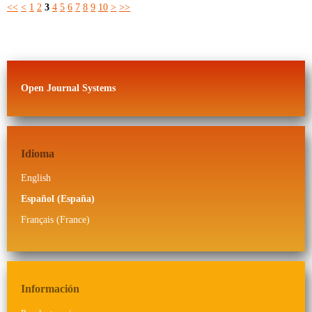
<<
<
1
2
3
4
5
6
7
8
9
10
>
>>
Open Journal Systems
Idioma
English
Español (España)
Français (France)
Información