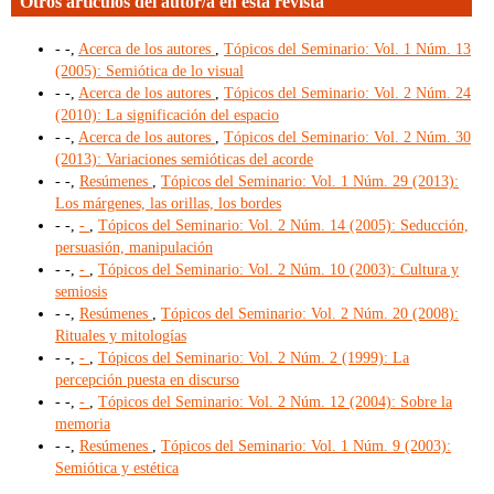
Otros artículos del autor/a en esta revista
- -,
Acerca de los autores
,
Tópicos del Seminario: Vol. 1 Núm. 13
(2005): Semiótica de lo visual
- -,
Acerca de los autores
,
Tópicos del Seminario: Vol. 2 Núm. 24
(2010): La significación del espacio
- -,
Acerca de los autores
,
Tópicos del Seminario: Vol. 2 Núm. 30
(2013): Variaciones semióticas del acorde
- -,
Resúmenes
,
Tópicos del Seminario: Vol. 1 Núm. 29 (2013):
Los márgenes, las orillas, los bordes
- -,
-
,
Tópicos del Seminario: Vol. 2 Núm. 14 (2005): Seducción,
persuasión, manipulación
- -,
-
,
Tópicos del Seminario: Vol. 2 Núm. 10 (2003): Cultura y
semiosis
- -,
Resúmenes
,
Tópicos del Seminario: Vol. 2 Núm. 20 (2008):
Rituales y mitologías
- -,
-
,
Tópicos del Seminario: Vol. 2 Núm. 2 (1999): La
percepción puesta en discurso
- -,
-
,
Tópicos del Seminario: Vol. 2 Núm. 12 (2004): Sobre la
memoria
- -,
Resúmenes
,
Tópicos del Seminario: Vol. 1 Núm. 9 (2003):
Semiótica y estética