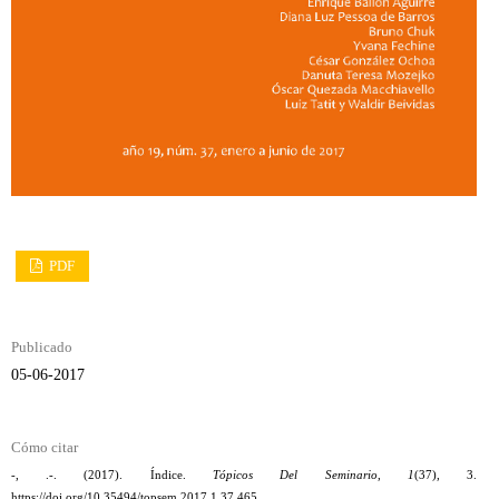
PDF
Publicado
05-06-2017
Cómo citar
-, .-. (2017). Índice.
Tópicos Del Seminario
,
1
(37), 3.
https://doi.org/10.35494/topsem.2017.1.37.465