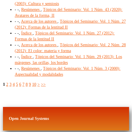
(2003): Cultura y semiosis
- -,
Resúmenes
,
Tópicos del Seminario: Vol. 1 Núm. 43 (2020):
Avatares de la forma, II
- -,
Acerca de los autores
,
Tópicos del Seminario: Vol. 1 Núm. 27
(2012): Formas de la lentitud II
- -,
Índice
,
Tópicos del Seminario: Vol. 1 Núm. 27 (2012):
Formas de la lentitud II
- -,
Acerca de los autores
,
Tópicos del Seminario: Vol. 2 Núm. 28
(2012): El color: materia y forma
- -,
Índice
,
Tópicos del Seminario: Vol. 1 Núm. 29 (2013): Los
márgenes, las orillas, los bordes
- -,
Resúmenes
,
Tópicos del Seminario: Vol. 1 Núm. 3 (2000):
Aspectualidad y modalidades
1
2
3
4
5
6
7
8
9
10
>
>>
Open Journal Systems