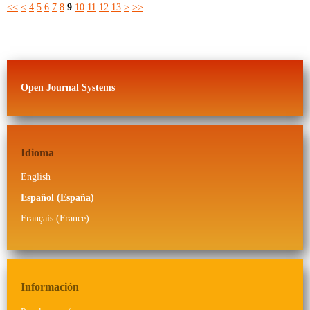
<<
<
4
5
6
7
8
9
10
11
12
13
>
>>
Open Journal Systems
Idioma
English
Español (España)
Français (France)
Información