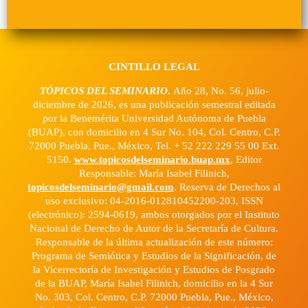
CINTILLO LEGAL
TÓPICOS DEL SEMINARIO
.
Año 28, No. 56, julio-
diciembre de 2026, es una publicación semestral editada
por la Benemérita Universidad Autónoma de Puebla
(BUAP), con domicilio en 4 Sur No. 104, Col. Centro, C.P.
72000 Puebla, Pue., México, Tel. + 52 222 229 55 00 Ext.
5150.
www.topicosdelseminario.buap.mx
, Editor
Responsable: María Isabel Filinich,
topicosdelseminario@gmail.com
. Reserva de Derechos al
uso exclusivo: 04-2016-012810452200-203, ISSN
(electrónico): 2594-0619, ambos otorgados por el Instituto
Nacional de Derecho de Autor de la Secretaría de Cultura.
Responsable de la última actualización de este número:
Programa de Semiótica y Estudios de la Significación, de
la Vicerrectoría de Investigación y Estudios de Posgrado
de la BUAP, María Isabel Filinich, domicilio en la 4 Sur
No. 303, Col. Centro, C.P. 72000 Puebla, Pue., México,