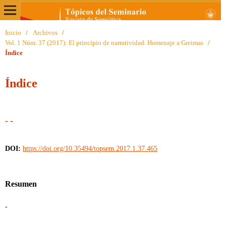
Inicio
/
Archivos
/
Vol. 1 Núm. 37 (2017): El principio de narratividad. Homenaje a Greimas
/
Índice
Índice
- -
DOI:
https://doi.org/10.35494/topsem.2017.1.37.465
Resumen
-