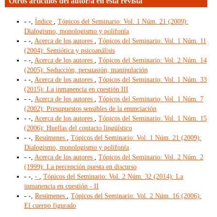
Otros artículos del autor/a en esta revista
- -,
Índice
,
Tópicos del Seminario: Vol. 1 Núm. 21 (2009):
Dialogismo, monologismo y polifonía
- -,
Acerca de los autores
,
Tópicos del Seminario: Vol. 1 Núm. 11
(2004): Semiótica y psicoanálisis
- -,
Acerca de los autores
,
Tópicos del Seminario: Vol. 2 Núm. 14
(2005): Seducción, persuasión, manipulación
- -,
Acerca de los autores
,
Tópicos del Seminario: Vol. 1 Núm. 33
(2015): La inmanencia en cuestión III
- -,
Acerca de los autores
,
Tópicos del Seminario: Vol. 1 Núm. 7
(2002): Presupuestos sensibles de la enunciación
- -,
Acerca de los autores
,
Tópicos del Seminario: Vol. 1 Núm. 15
(2006): Huellas del contacto lingüístico
- -,
Resúmenes
,
Tópicos del Seminario: Vol. 1 Núm. 21 (2009):
Dialogismo, monologismo y polifonía
- -,
Acerca de los autores
,
Tópicos del Seminario: Vol. 2 Núm. 2
(1999): La percepción puesta en discurso
- -,
-
,
Tópicos del Seminario: Vol. 2 Núm. 32 (2014): La
inmanencia en cuestión - II
- -,
Resúmenes
,
Tópicos del Seminario: Vol. 2 Núm. 16 (2006):
El cuerpo figurado