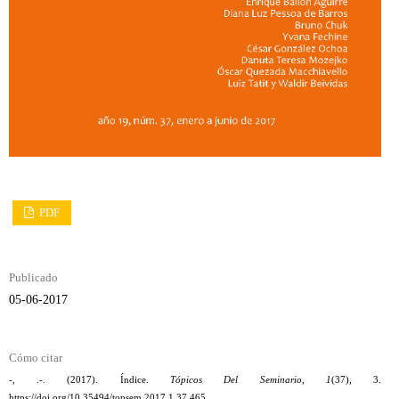
PDF
Publicado
05-06-2017
Cómo citar
-, .-. (2017). Índice.
Tópicos Del Seminario
,
1
(37), 3.
https://doi.org/10.35494/topsem.2017.1.37.465