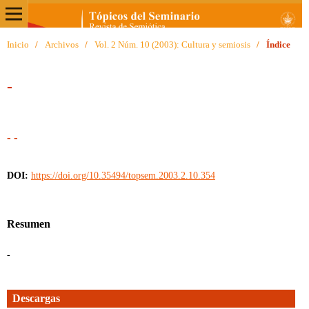
Inicio
/
Archivos
/
Vol. 2 Núm. 10 (2003): Cultura y semiosis
/
Índice
-
- -
DOI:
https://doi.org/10.35494/topsem.2003.2.10.354
Resumen
-
Descargas