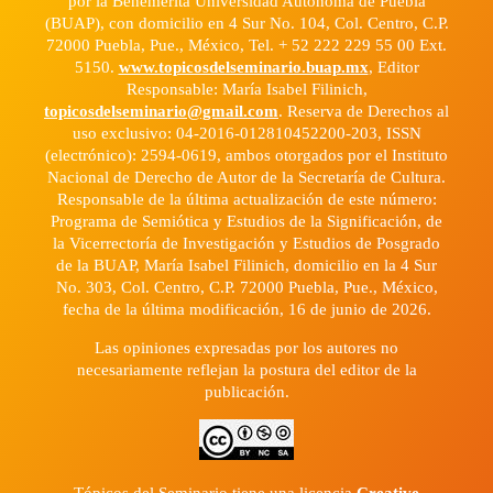
por la Benemérita Universidad Autónoma de Puebla
(BUAP), con domicilio en 4 Sur No. 104, Col. Centro, C.P.
72000 Puebla, Pue., México, Tel. + 52 222 229 55 00 Ext.
5150.
www.topicosdelseminario.buap.mx
, Editor
Responsable: María Isabel Filinich,
topicosdelseminario@gmail.com
. Reserva de Derechos al
uso exclusivo: 04-2016-012810452200-203, ISSN
(electrónico): 2594-0619, ambos otorgados por el Instituto
Nacional de Derecho de Autor de la Secretaría de Cultura.
Responsable de la última actualización de este número:
Programa de Semiótica y Estudios de la Significación, de
la Vicerrectoría de Investigación y Estudios de Posgrado
de la BUAP, María Isabel Filinich, domicilio en la 4 Sur
No. 303, Col. Centro, C.P. 72000 Puebla, Pue., México,
fecha de la última modificación, 16 de junio de 2026.
Las opiniones expresadas por los autores no
necesariamente reflejan la postura del editor de la
publicación.
Tópicos del Seminario tiene una licencia
Creative