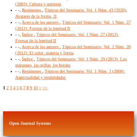
(2003): Cultura y semiosis
- -,
Resúmenes
,
Tópicos del Seminario: Vol. 1 Núm. 43 (2020):
Avatares de la forma, II
- -,
Acerca de los autores
,
Tópicos del Seminario: Vol. 1 Núm. 27
(2012): Formas de la lentitud II
- -,
Índice
,
Tópicos del Seminario: Vol. 1 Núm. 27 (2012):
Formas de la lentitud II
- -,
Acerca de los autores
,
Tópicos del Seminario: Vol. 2 Núm. 28
(2012): El color: materia y forma
- -,
Índice
,
Tópicos del Seminario: Vol. 1 Núm. 29 (2013): Los
márgenes, las orillas, los bordes
- -,
Resúmenes
,
Tópicos del Seminario: Vol. 1 Núm. 3 (2000):
Aspectualidad y modalidades
1
2
3
4
5
6
7
8
9
10
>
>>
Open Journal Systems