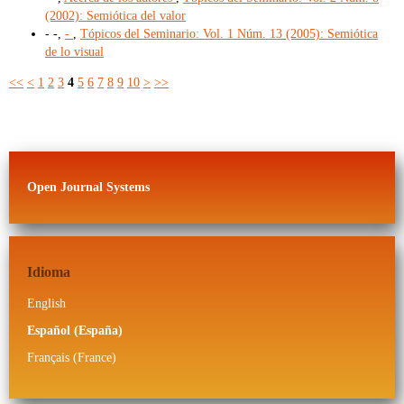
(2002): Semiótica del valor
- -,
-
,
Tópicos del Seminario: Vol. 1 Núm. 13 (2005): Semiótica
de lo visual
<<
<
1
2
3
4
5
6
7
8
9
10
>
>>
Open Journal Systems
Idioma
English
Español (España)
Français (France)