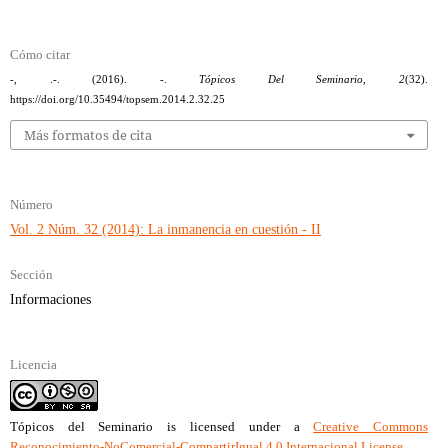
Cómo citar
-, .-. (2016). -.
Tópicos Del Seminario
,
2
(32).
https://doi.org/10.35494/topsem.2014.2.32.25
Más formatos de cita
Número
Vol. 2 Núm. 32 (2014): La inmanencia en cuestión - II
Sección
Informaciones
Licencia
Tópicos del Seminario
is licensed under a
Creative Commons
Reconocimiento-NoComercial-CompartirIgual 4.0 Internacional License
.