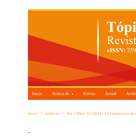
Inicio
Acerca de
Envíos
Actual
Archi
Inicio
/
Archivos
/
Vol. 2 Núm. 32 (2014): La inmanencia en c
-