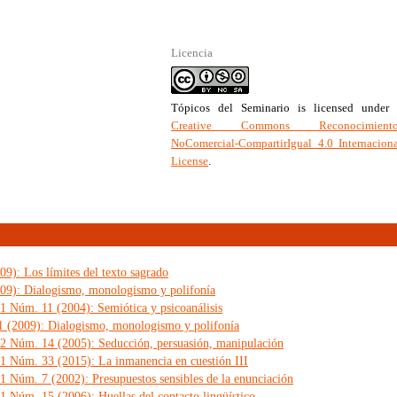
Licencia
Tópicos del Seminario
is licensed under 
Creative Commons Reconocimiento
NoComercial-CompartirIgual 4.0 Internacion
License
.
9): Los límites del texto sagrado
009): Dialogismo, monologismo y polifonía
 1 Núm. 11 (2004): Semiótica y psicoanálisis
1 (2009): Dialogismo, monologismo y polifonía
 2 Núm. 14 (2005): Seducción, persuasión, manipulación
 1 Núm. 33 (2015): La inmanencia en cuestión III
1 Núm. 7 (2002): Presupuestos sensibles de la enunciación
1 Núm. 15 (2006): Huellas del contacto lingüístico