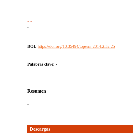
- -
-
DOI:
https://doi.org/10.35494/topsem.2014.2.32.25
Palabras clave:
-
Resumen
-
Descargas