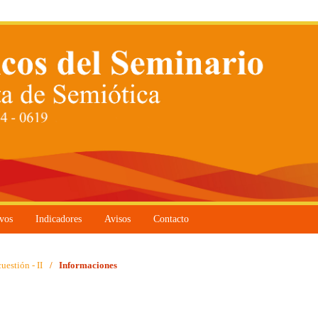
vos
Indicadores
Avisos
Contacto
uestión - II
/
Informaciones