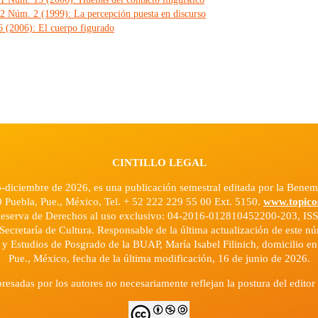
 2 Núm. 2 (1999): La percepción puesta en discurso
6 (2006): El cuerpo figurado
CINTILLO LEGAL
o-diciembre de 2026, es una publicación semestral editada por la Ben
0 Puebla, Pue., México, Tel. + 52 222 229 55 00 Ext. 5150.
www.topico
Reserva de Derechos al uso exclusivo: 04-2016-012810452200-203, ISS
Secretaría de Cultura. Responsable de la última actualización de este 
n y Estudios de Posgrado de la BUAP, María Isabel Filinich, domicilio e
Pue., México, fecha de la última modificación, 16 de junio de 2026.
resadas por los autores no necesariamente reflejan la postura del editor 