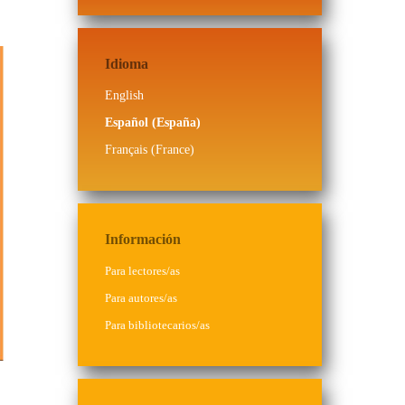
Idioma
English
Español (España)
Français (France)
Información
Para lectores/as
Para autores/as
Para bibliotecarios/as