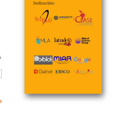
Indización:
).
n