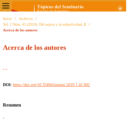
Inicio
/
Archivos
/
Vol. 1 Núm. 41 (2019): Del sujeto y la subjetividad, II
/
Acerca de los autores
Acerca de los autores
- -
DOI:
https://doi.org/10.35494/topsem.2019.1.41.602
Resumen
-