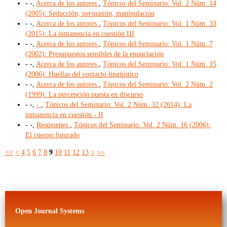
- -,
Acerca de los autores
,
Tópicos del Seminario: Vol. 2 Núm. 14
(2005): Seducción, persuasión, manipulación
- -,
Acerca de los autores
,
Tópicos del Seminario: Vol. 1 Núm. 33
(2015): La inmanencia en cuestión III
- -,
Acerca de los autores
,
Tópicos del Seminario: Vol. 1 Núm. 7
(2002): Presupuestos sensibles de la enunciación
- -,
Acerca de los autores
,
Tópicos del Seminario: Vol. 1 Núm. 15
(2006): Huellas del contacto lingüístico
- -,
Acerca de los autores
,
Tópicos del Seminario: Vol. 2 Núm. 2
(1999): La percepción puesta en discurso
- -,
-
,
Tópicos del Seminario: Vol. 2 Núm. 32 (2014): La
inmanencia en cuestión - II
- -,
Resúmenes
,
Tópicos del Seminario: Vol. 2 Núm. 16 (2006):
El cuerpo figurado
<<
<
4
5
6
7
8
9
10
11
12
13
>
>>
Open Journal Systems