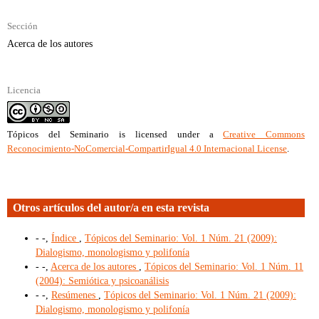
Sección
Acerca de los autores
Licencia
Tópicos del Seminario
is licensed under a
Creative Commons
Reconocimiento-NoComercial-CompartirIgual 4.0 Internacional License
.
Otros artículos del autor/a en esta revista
- -,
Índice
,
Tópicos del Seminario: Vol. 1 Núm. 21 (2009):
Dialogismo, monologismo y polifonía
- -,
Acerca de los autores
,
Tópicos del Seminario: Vol. 1 Núm. 11
(2004): Semiótica y psicoanálisis
- -,
Resúmenes
,
Tópicos del Seminario: Vol. 1 Núm. 21 (2009):
Dialogismo, monologismo y polifonía