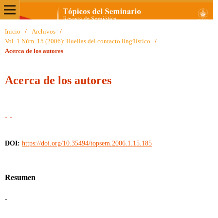
Inicio
/
Archivos
/
Vol. 1 Núm. 15 (2006): Huellas del contacto lingüístico
/
Acerca de los autores
Acerca de los autores
- -
DOI:
https://doi.org/10.35494/topsem.2006.1.15.185
Resumen
-