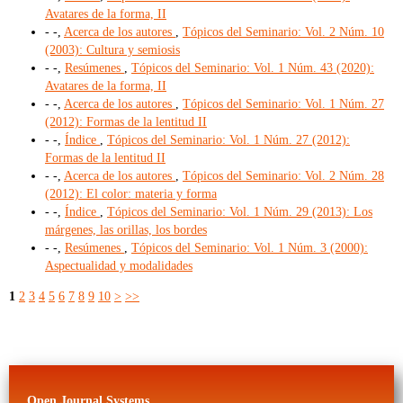
Avatares de la forma, II
- -,
Acerca de los autores
,
Tópicos del Seminario: Vol. 2 Núm. 10
(2003): Cultura y semiosis
- -,
Resúmenes
,
Tópicos del Seminario: Vol. 1 Núm. 43 (2020):
Avatares de la forma, II
- -,
Acerca de los autores
,
Tópicos del Seminario: Vol. 1 Núm. 27
(2012): Formas de la lentitud II
- -,
Índice
,
Tópicos del Seminario: Vol. 1 Núm. 27 (2012):
Formas de la lentitud II
- -,
Acerca de los autores
,
Tópicos del Seminario: Vol. 2 Núm. 28
(2012): El color: materia y forma
- -,
Índice
,
Tópicos del Seminario: Vol. 1 Núm. 29 (2013): Los
márgenes, las orillas, los bordes
- -,
Resúmenes
,
Tópicos del Seminario: Vol. 1 Núm. 3 (2000):
Aspectualidad y modalidades
1
2
3
4
5
6
7
8
9
10
>
>>
Open Journal Systems