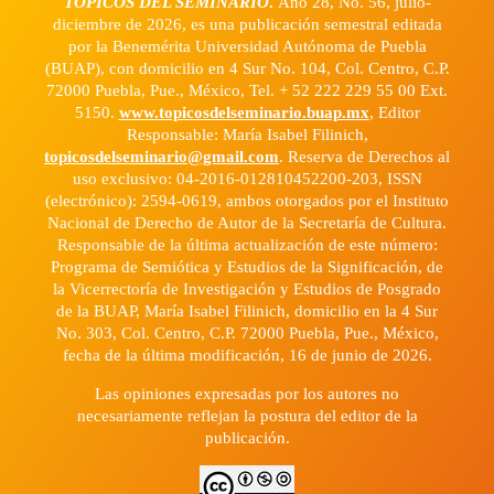
TÓPICOS DEL SEMINARIO
.
Año 28, No. 56, julio-
diciembre de 2026, es una publicación semestral editada
por la Benemérita Universidad Autónoma de Puebla
(BUAP), con domicilio en 4 Sur No. 104, Col. Centro, C.P.
72000 Puebla, Pue., México, Tel. + 52 222 229 55 00 Ext.
5150.
www.topicosdelseminario.buap.mx
, Editor
Responsable: María Isabel Filinich,
topicosdelseminario@gmail.com
. Reserva de Derechos al
uso exclusivo: 04-2016-012810452200-203, ISSN
(electrónico): 2594-0619, ambos otorgados por el Instituto
Nacional de Derecho de Autor de la Secretaría de Cultura.
Responsable de la última actualización de este número:
Programa de Semiótica y Estudios de la Significación, de
la Vicerrectoría de Investigación y Estudios de Posgrado
de la BUAP, María Isabel Filinich, domicilio en la 4 Sur
No. 303, Col. Centro, C.P. 72000 Puebla, Pue., México,
fecha de la última modificación, 16 de junio de 2026.
Las opiniones expresadas por los autores no
necesariamente reflejan la postura del editor de la
publicación.