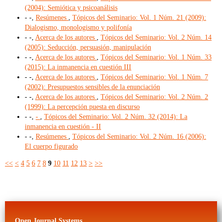
(2004): Semiótica y psicoanálisis
- -,
Resúmenes
,
Tópicos del Seminario: Vol. 1 Núm. 21 (2009):
Dialogismo, monologismo y polifonía
- -,
Acerca de los autores
,
Tópicos del Seminario: Vol. 2 Núm. 14
(2005): Seducción, persuasión, manipulación
- -,
Acerca de los autores
,
Tópicos del Seminario: Vol. 1 Núm. 33
(2015): La inmanencia en cuestión III
- -,
Acerca de los autores
,
Tópicos del Seminario: Vol. 1 Núm. 7
(2002): Presupuestos sensibles de la enunciación
- -,
Acerca de los autores
,
Tópicos del Seminario: Vol. 2 Núm. 2
(1999): La percepción puesta en discurso
- -,
-
,
Tópicos del Seminario: Vol. 2 Núm. 32 (2014): La
inmanencia en cuestión - II
- -,
Resúmenes
,
Tópicos del Seminario: Vol. 2 Núm. 16 (2006):
El cuerpo figurado
<<
<
4
5
6
7
8
9
10
11
12
13
>
>>
Open Journal Systems