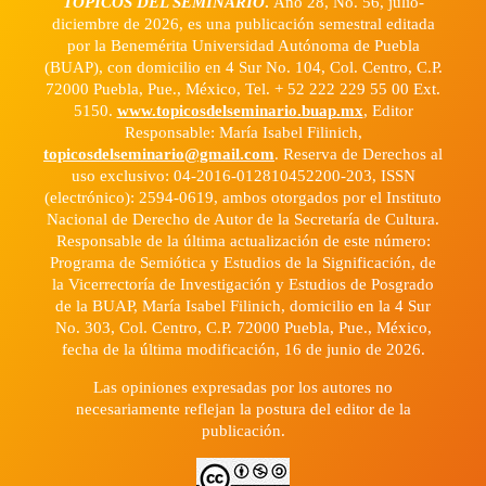
TÓPICOS DEL SEMINARIO
.
Año 28, No. 56, julio-
diciembre de 2026, es una publicación semestral editada
por la Benemérita Universidad Autónoma de Puebla
(BUAP), con domicilio en 4 Sur No. 104, Col. Centro, C.P.
72000 Puebla, Pue., México, Tel. + 52 222 229 55 00 Ext.
5150.
www.topicosdelseminario.buap.mx
, Editor
Responsable: María Isabel Filinich,
topicosdelseminario@gmail.com
. Reserva de Derechos al
uso exclusivo: 04-2016-012810452200-203, ISSN
(electrónico): 2594-0619, ambos otorgados por el Instituto
Nacional de Derecho de Autor de la Secretaría de Cultura.
Responsable de la última actualización de este número:
Programa de Semiótica y Estudios de la Significación, de
la Vicerrectoría de Investigación y Estudios de Posgrado
de la BUAP, María Isabel Filinich, domicilio en la 4 Sur
No. 303, Col. Centro, C.P. 72000 Puebla, Pue., México,
fecha de la última modificación, 16 de junio de 2026.
Las opiniones expresadas por los autores no
necesariamente reflejan la postura del editor de la
publicación.