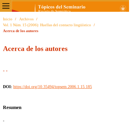
Inicio
/
Archivos
/
Vol. 1 Núm. 15 (2006): Huellas del contacto lingüístico
/
Acerca de los autores
Acerca de los autores
- -
DOI:
https://doi.org/10.35494/topsem.2006.1.15.185
Resumen
-