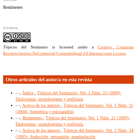
Resúmenes
Licencia
Tópicos del Seminario
is licensed under a
Creative Commons
Reconocimiento-NoComercial-CompartirIgual 4.0 Internacional License
.
Otros artículos del autor/a en esta revista
- -,
Índice
,
Tópicos del Seminario: Vol. 1 Núm. 21 (2009):
Dialogismo, monologismo y polifonía
- -,
Acerca de los autores
,
Tópicos del Seminario: Vol. 1 Núm. 11
(2004): Semiótica y psicoanálisis
- -,
Resúmenes
,
Tópicos del Seminario: Vol. 1 Núm. 21 (2009):
Dialogismo, monologismo y polifonía
- -,
Acerca de los autores
,
Tópicos del Seminario: Vol. 2 Núm. 14
(2005): Seducción, persuasión, manipulación