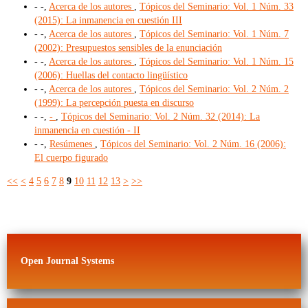
- -,
Acerca de los autores
,
Tópicos del Seminario: Vol. 1 Núm. 33
(2015): La inmanencia en cuestión III
- -,
Acerca de los autores
,
Tópicos del Seminario: Vol. 1 Núm. 7
(2002): Presupuestos sensibles de la enunciación
- -,
Acerca de los autores
,
Tópicos del Seminario: Vol. 1 Núm. 15
(2006): Huellas del contacto lingüístico
- -,
Acerca de los autores
,
Tópicos del Seminario: Vol. 2 Núm. 2
(1999): La percepción puesta en discurso
- -,
-
,
Tópicos del Seminario: Vol. 2 Núm. 32 (2014): La
inmanencia en cuestión - II
- -,
Resúmenes
,
Tópicos del Seminario: Vol. 2 Núm. 16 (2006):
El cuerpo figurado
<<
<
4
5
6
7
8
9
10
11
12
13
>
>>
Open Journal Systems