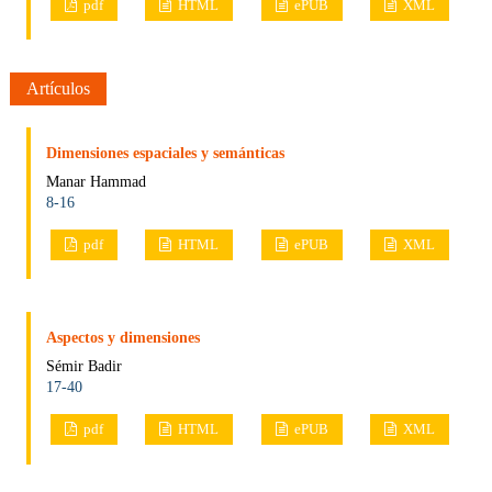
pdf
HTML
ePUB
XML
Artículos
Dimensiones espaciales y semánticas
Manar Hammad
8-16
pdf
HTML
ePUB
XML
Aspectos y dimensiones
Sémir Badir
17-40
pdf
HTML
ePUB
XML