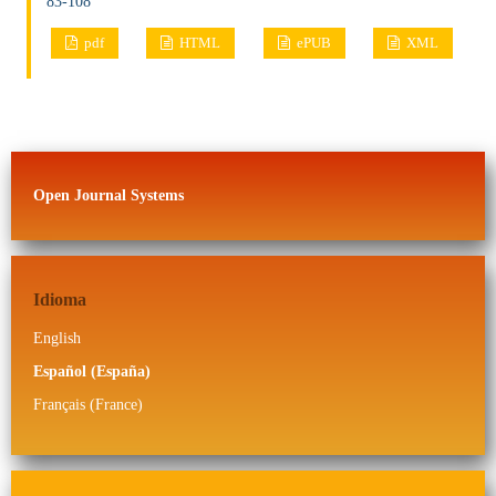
83-108
pdf
HTML
ePUB
XML
Open Journal Systems
Idioma
English
Español (España)
Français (France)