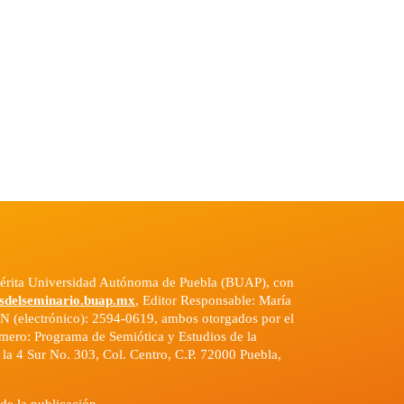
emérita Universidad Autónoma de Puebla (BUAP), con
sdelseminario.buap.mx
, Editor Responsable: María
N (electrónico): 2594-0619, ambos otorgados por el
número: Programa de Semiótica y Estudios de la
n la 4 Sur No. 303, Col. Centro, C.P. 72000 Puebla,
de la publicación.