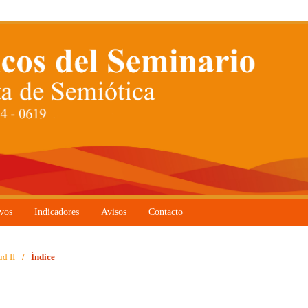
vos
Indicadores
Avisos
Contacto
ud II
/
Índice