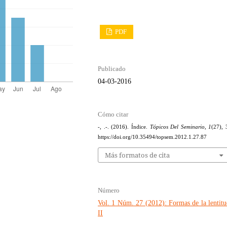
PDF
Publicado
04-03-2016
Cómo citar
-, .-. (2016). Índice.
Tópicos Del Seminario
,
1
(27), 
https://doi.org/10.35494/topsem.2012.1.27.87
Más formatos de cita
Número
Vol. 1 Núm. 27 (2012): Formas de la lentit
II