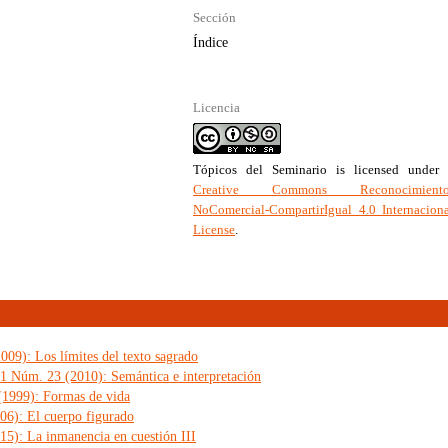
Sección
Índice
Licencia
Tópicos del Seminario
is licensed under 
Creative Commons Reconocimiento
NoComercial-CompartirIgual 4.0 Internacion
License
.
09): Los límites del texto sagrado
 1 Núm. 23 (2010): Semántica e interpretación
(1999): Formas de vida
06): El cuerpo figurado
15): La inmanencia en cuestión III