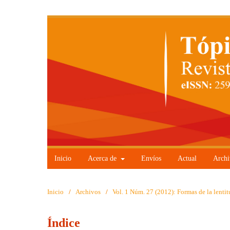
Inicio
Acerca de
Envíos
Actual
Archi
Inicio
/
Archivos
/
Vol. 1 Núm. 27 (2012): Formas de la lentit
Índice