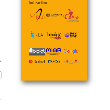
Indización:
3.
ud