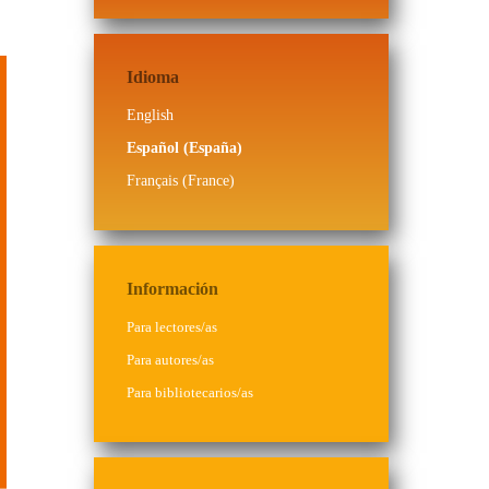
Idioma
English
Español (España)
Français (France)
Información
Para lectores/as
Para autores/as
Para bibliotecarios/as