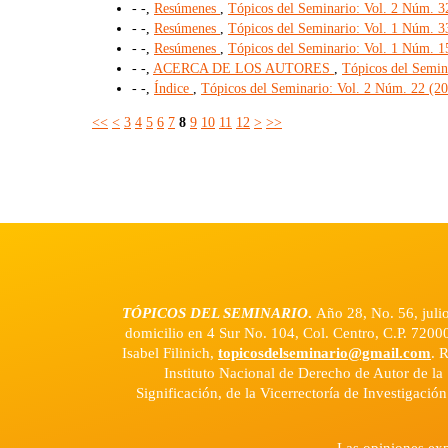
- -,
Resúmenes
,
Tópicos del Seminario: Vol. 2 Núm. 32
- -,
Resúmenes
,
Tópicos del Seminario: Vol. 1 Núm. 33
- -,
Resúmenes
,
Tópicos del Seminario: Vol. 1 Núm. 15 
- -,
ACERCA DE LOS AUTORES
,
Tópicos del Semin
- -,
Índice
,
Tópicos del Seminario: Vol. 2 Núm. 22 (200
<<
<
3
4
5
6
7
8
9
10
11
12
>
>>
TÓPICOS DEL SEMINARIO
.
Año 28, No. 56, juli
domicilio en 4 Sur No. 104, Col. Centro, C.P. 7200
Isabel Filinich,
topicosdelseminario@gmail.com
. 
Instituto Nacional de Derecho de Autor de la 
Significación, de la Vicerrectoría de Investigació
Las opiniones exp