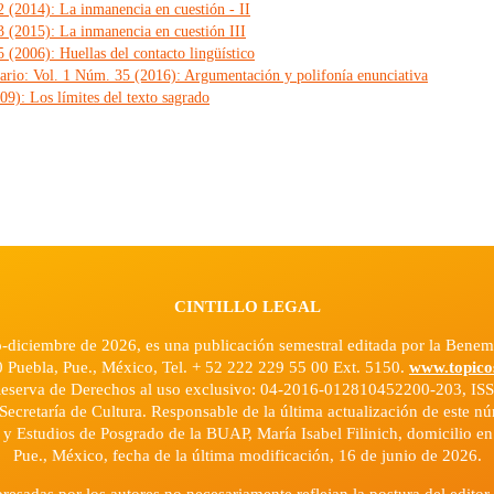
 (2014): La inmanencia en cuestión - II
 (2015): La inmanencia en cuestión III
(2006): Huellas del contacto lingüístico
ario: Vol. 1 Núm. 35 (2016): Argumentación y polifonía enunciativa
9): Los límites del texto sagrado
CINTILLO LEGAL
o-diciembre de 2026, es una publicación semestral editada por la Ben
0 Puebla, Pue., México, Tel. + 52 222 229 55 00 Ext. 5150.
www.topico
Reserva de Derechos al uso exclusivo: 04-2016-012810452200-203, ISS
Secretaría de Cultura. Responsable de la última actualización de este 
n y Estudios de Posgrado de la BUAP, María Isabel Filinich, domicilio e
Pue., México, fecha de la última modificación, 16 de junio de 2026.
resadas por los autores no necesariamente reflejan la postura del editor 