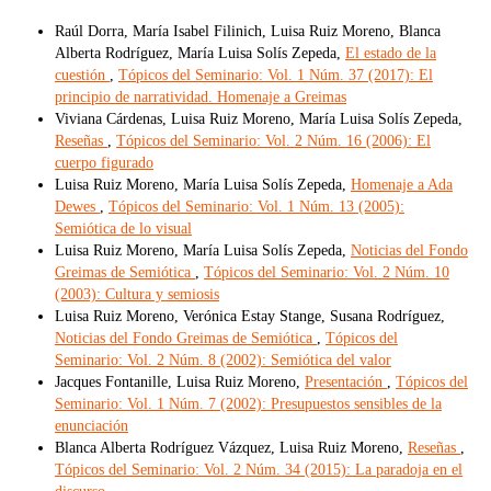
Raúl Dorra, María Isabel Filinich, Luisa Ruiz Moreno, Blanca
Alberta Rodríguez, María Luisa Solís Zepeda,
El estado de la
cuestión
,
Tópicos del Seminario: Vol. 1 Núm. 37 (2017): El
principio de narratividad. Homenaje a Greimas
Viviana Cárdenas, Luisa Ruiz Moreno, María Luisa Solís Zepeda,
Reseñas
,
Tópicos del Seminario: Vol. 2 Núm. 16 (2006): El
cuerpo figurado
Luisa Ruiz Moreno, María Luisa Solís Zepeda,
Homenaje a Ada
Dewes
,
Tópicos del Seminario: Vol. 1 Núm. 13 (2005):
Semiótica de lo visual
Luisa Ruiz Moreno, María Luisa Solís Zepeda,
Noticias del Fondo
Greimas de Semiótica
,
Tópicos del Seminario: Vol. 2 Núm. 10
(2003): Cultura y semiosis
Luisa Ruiz Moreno, Verónica Estay Stange, Susana Rodríguez,
Noticias del Fondo Greimas de Semiótica
,
Tópicos del
Seminario: Vol. 2 Núm. 8 (2002): Semiótica del valor
Jacques Fontanille, Luisa Ruiz Moreno,
Presentación
,
Tópicos del
Seminario: Vol. 1 Núm. 7 (2002): Presupuestos sensibles de la
enunciación
Blanca Alberta Rodríguez Vázquez, Luisa Ruiz Moreno,
Reseñas
,
Tópicos del Seminario: Vol. 2 Núm. 34 (2015): La paradoja en el