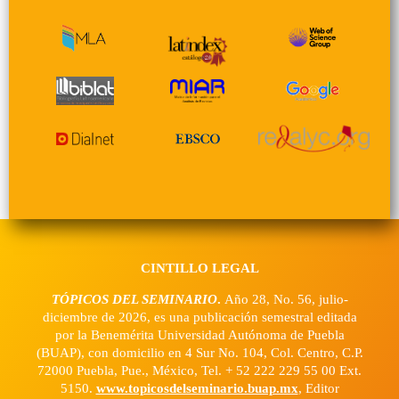
CINTILLO LEGAL
TÓPICOS DEL SEMINARIO
.
Año 28, No. 56, julio-
diciembre de 2026, es una publicación semestral editada
por la Benemérita Universidad Autónoma de Puebla
(BUAP), con domicilio en 4 Sur No. 104, Col. Centro, C.P.
72000 Puebla, Pue., México, Tel. + 52 222 229 55 00 Ext.
5150.
www.topicosdelseminario.buap.mx
, Editor