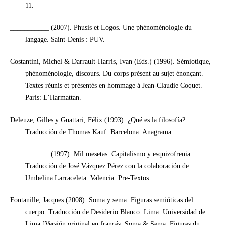
11.
___________ (2007). Phusis et Logos. Une phénoménologie du
langage. Saint-Denis : PUV.
Costantini, Michel & Darrault-Harris, Ivan (Eds.) (1996). Sémiotique,
phénoménologie, discours. Du corps présent au sujet énonçant.
Textes réunis et présentés en hommage á Jean-Claudie Coquet.
París: L’Harmattan.
Deleuze, Gilles y Guattari, Félix (1993). ¿Qué es la filosofía?
Traducción de Thomas Kauf. Barcelona: Anagrama.
___________ (1997). Mil mesetas. Capitalismo y esquizofrenia.
Traducción de José Vázquez Pérez con la colaboración de
Umbelina Larraceleta. Valencia: Pre-Textos.
Fontanille, Jacques (2008). Soma y sema. Figuras semióticas del
cuerpo. Traducción de Desiderio Blanco. Lima: Universidad de
Lima [Versión original en francés: Soma & Sema. Figures du