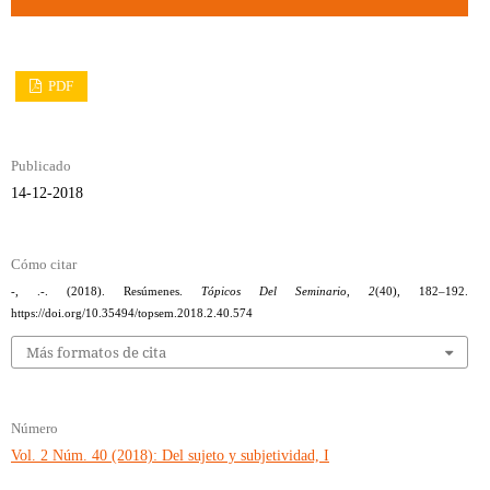
PDF
Publicado
14-12-2018
Cómo citar
-, .-. (2018). Resúmenes.
Tópicos Del Seminario
,
2
(40), 182–192.
https://doi.org/10.35494/topsem.2018.2.40.574
Más formatos de cita
Número
Vol. 2 Núm. 40 (2018): Del sujeto y subjetividad, I