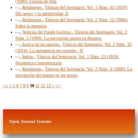
(1999): Formas de vida
- -,
Resúmenes
,
Tópicos del Seminario: Vol. 1 Núm. 41 (2019):
Del sujeto y la subjetividad, II
- -,
Resúmenes
,
Tópicos del Seminario: Vol. 2 Núm. 12 (2004):
Sobre la memoria
- -,
Noticias del Fondo Greimas
,
Tópicos del Seminario: Vol. 2
Núm. 2 (1999): La percepción puesta en discurso
- -,
Acerca de los autores
,
Tópicos del Seminario: Vol. 2 Núm. 32
(2014): La inmanencia en cuestión - II
- -,
Índice
,
Tópicos del Seminario: Vol. 1 Núm. 23 (2010):
Semántica e interpretación
- -,
Resúmenes
,
Tópicos del Seminario: Vol. 2 Núm. 4 (2000): La
inscripción del tiempo en los textos
<<
<
5
6
7
8
9
10
11
12
13
>
>>
Open Journal Systems