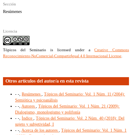
Sección
Resúmenes
Licencia
Tópicos del Seminario
is licensed under a
Creative Commons
Reconocimiento-NoComercial-CompartirIgual 4.0 Internacional License
.
Otros artículos del autor/a en esta revista
- -,
Resúmenes
,
Tópicos del Seminario: Vol. 1 Núm. 11 (2004):
Semiótica y psicoanálisis
- -,
Autores
,
Tópicos del Seminario: Vol. 1 Núm. 21 (2009):
Dialogismo, monologismo y polifonía
- -,
Índice
,
Tópicos del Seminario: Vol. 2 Núm. 40 (2018): Del
sujeto y subjetividad, I
- -,
Acerca de los autores
,
Tópicos del Seminario: Vol. 1 Núm. 1