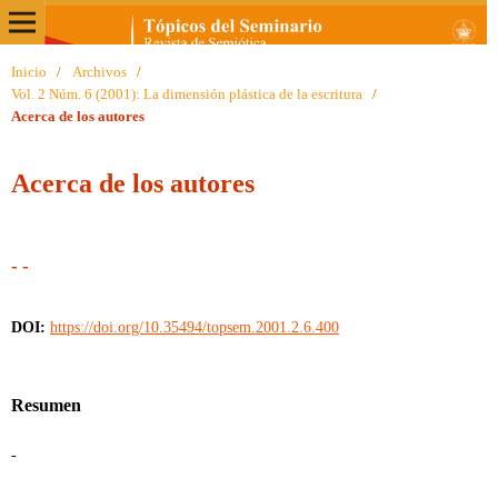
Inicio
/
Archivos
/
Vol. 2 Núm. 6 (2001): La dimensión plástica de la escritura
/
Acerca de los autores
Acerca de los autores
- -
DOI:
https://doi.org/10.35494/topsem.2001.2.6.400
Resumen
-