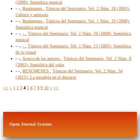
(2008): Semiótica musical
- -,
Resúmenes
,
Tópicos del Seminario: Vol. 2 Núm. 10 (2003):
Cultura y semiosis
- -,
Resúmenes
,
Tópicos del Seminario: Vol. 1 Núm. 19 (2008):
Semiótica musical
- -,
-
,
Tópicos del Seminario: Vol. 1 Núm. 19 (2008): Semiótica
musical
- -,
-
,
Tópicos del Seminario: Vol. 1 Núm. 13 (2005): Semiótica
de lo visual
- -,
Acerca de los autores
,
Tópicos del Seminario: Vol. 2 Núm. 8
(2002): Semiótica del valor
- -,
RESÚMENES
,
Tópicos del Seminario: Vol. 2 Núm. 34
(2015): La paradoja en el discurso
<<
<
1
2
3
4
5
6
7
8
9
10
>
>>
Open Journal Systems