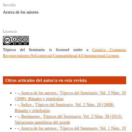
Sección
Acerca de los autores
Licencia
Tópicos del Seminario
is licensed under a
Creative Commons
Reconocimiento-NoComercial-CompartirIgual 4.0 Internacional License
.
Otros artículos del autor/a en esta revista
- -,
Acerca de los autores
,
Tópicos del Seminario: Vol. 2 Núm. 20
(2008): Rituales y mitologías
- -,
Índice
,
Tópicos del Seminario: Vol. 2 Núm. 20 (2008):
Rituales y mitologías
- -,
Resúmenes
,
Tópicos del Seminario: Vol. 2 Núm. 30 (2013):
Variaciones semióticas del acorde
- -,
Acerca de los autores
,
Tópicos del Seminario: Vol. 1 Núm. 19