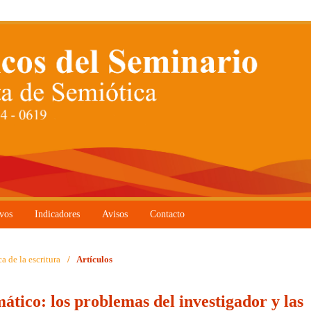
vos
Indicadores
Avisos
Contacto
a de la escritura
/
Artículos
ático: los problemas del investigador y las