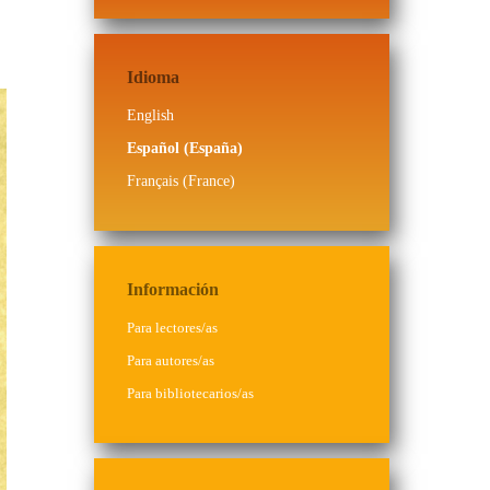
Idioma
English
Español (España)
Français (France)
Información
Para lectores/as
Para autores/as
Para bibliotecarios/as