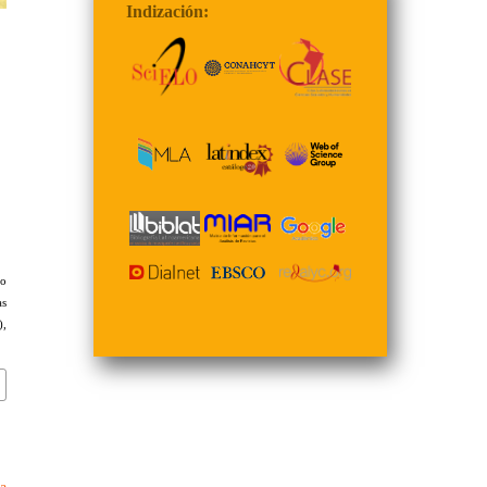
Indización:
to
as
),