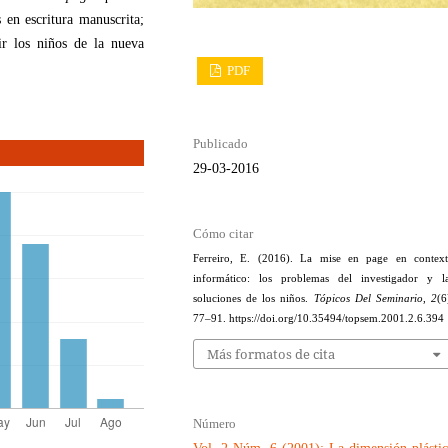
s en escritura manuscrita;
r los niños de la nueva
PDF
Publicado
29-03-2016
Cómo citar
Ferreiro, E. (2016). La mise en page en contex
informático: los problemas del investigador y l
soluciones de los niños.
Tópicos Del Seminario
,
2
(6
77–91. https://doi.org/10.35494/topsem.2001.2.6.394
Más formatos de cita
Número