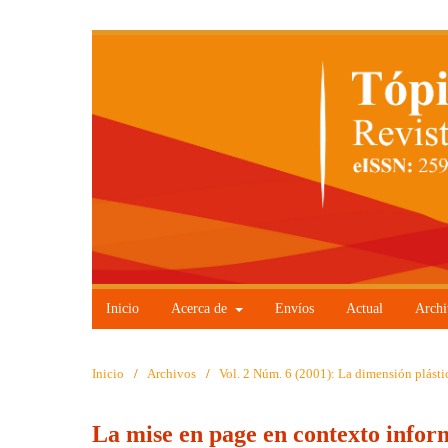
Inicio
Acerca de
Envíos
Actual
Archi
Inicio
/
Archivos
/
Vol. 2 Núm. 6 (2001): La dimensión plástic
La mise en page en contexto inform