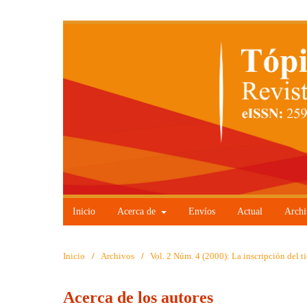
Inicio
Acerca de
Envíos
Actual
Archi
Inicio
/
Archivos
/
Vol. 2 Núm. 4 (2000): La inscripción del t
Acerca de los autores