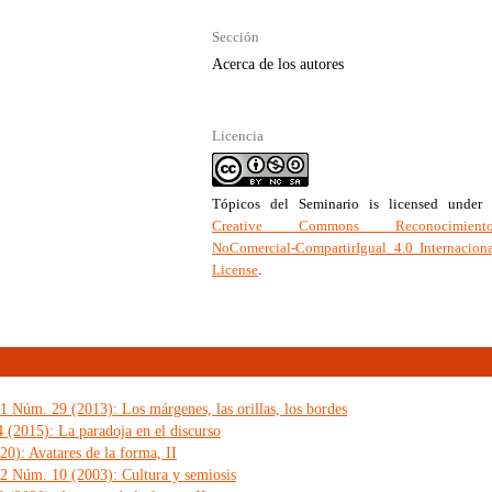
Sección
Acerca de los autores
Licencia
Tópicos del Seminario
is licensed under 
Creative Commons Reconocimiento
NoComercial-CompartirIgual 4.0 Internacion
License
.
1 Núm. 29 (2013): Los márgenes, las orillas, los bordes
 (2015): La paradoja en el discurso
0): Avatares de la forma, II
 2 Núm. 10 (2003): Cultura y semiosis