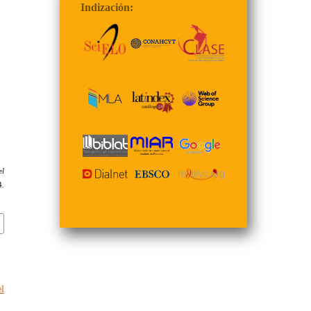
Indización:
el
.
l