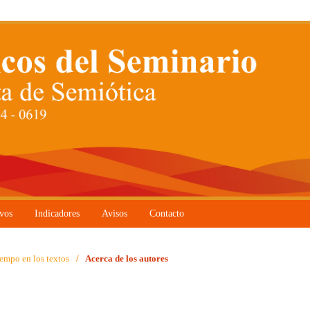
vos
Indicadores
Avisos
Contacto
iempo en los textos
/
Acerca de los autores