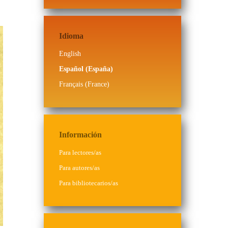
Idioma
English
Español (España)
Français (France)
Información
Para lectores/as
Para autores/as
Para bibliotecarios/as