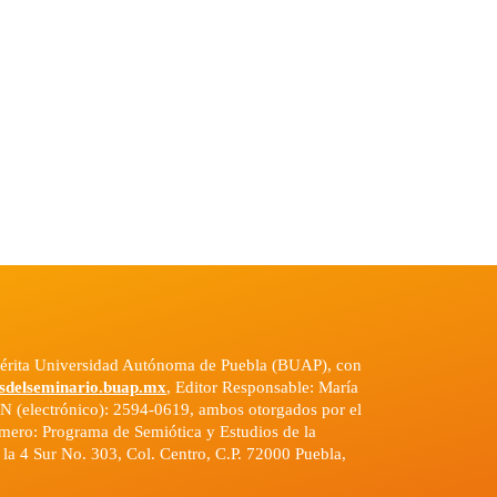
emérita Universidad Autónoma de Puebla (BUAP), con
sdelseminario.buap.mx
, Editor Responsable: María
N (electrónico): 2594-0619, ambos otorgados por el
número: Programa de Semiótica y Estudios de la
n la 4 Sur No. 303, Col. Centro, C.P. 72000 Puebla,