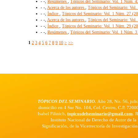
- -,
Resúmenes
,
Tópicos del Seminario: Vol. 1 Núm. 43
- -,
Acerca de los autores
,
Tópicos del Seminario: Vol.
- -,
Índice
,
Tópicos del Seminario: Vol. 1 Núm. 27 (201
- -,
Acerca de los autores
,
Tópicos del Seminario: Vol.
- -,
Índice
,
Tópicos del Seminario: Vol. 1 Núm. 29 (201
- -,
Resúmenes
,
Tópicos del Seminario: Vol. 1 Núm. 3
1
2
3
4
5
6
7
8
9
10
>
>>
TÓPICOS DEL SEMINARIO
.
Año 28, No. 56, juli
domicilio en 4 Sur No. 104, Col. Centro, C.P. 7200
Isabel Filinich,
topicosdelseminario@gmail.com
. 
Instituto Nacional de Derecho de Autor de la 
Significación, de la Vicerrectoría de Investigació