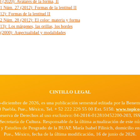
 (2020): Avatares de la forma, II
 1 Núm. 27 (2012): Formas de la lentitud II
2): Formas de la lentitud II
 2 Núm. 28 (2012): El color: materia y forma
3): Los márgenes, las orillas, los bordes
 (2000): Aspectualidad y modalidades
CINTILLO LEGAL
o-diciembre de 2026, es una publicación semestral editada por la Ben
0 Puebla, Pue., México, Tel. + 52 222 229 55 00 Ext. 5150.
www.topico
Reserva de Derechos al uso exclusivo: 04-2016-012810452200-203, ISS
Secretaría de Cultura. Responsable de la última actualización de este 
n y Estudios de Posgrado de la BUAP, María Isabel Filinich, domicilio e
Pue., México, fecha de la última modificación, 16 de junio de 2026.