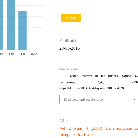
PDF
Publicado
29-03-2016
Cómo citar
-, .-. (2016). Acerca de los autores.
Tópicos D
Seminario
,
2
(4), 193–194
https://doi.org/10.35494/topsem.2000.2.4.288
Más formatos de cita
Número
Vol. 2 Núm. 4 (2000): La inscripción de
tiempo en los textos