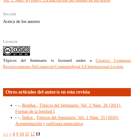
Vol. 2 Núm. 4 (2000): La inscripción del tiempo en los textos
Sección
Acerca de los autores
Licencia
Tópicos del Seminario
is licensed under a
Creative Commons
Reconocimiento-NoComercial-CompartirIgual 4.0 Internacional License
.
Otros artículos del autor/a en esta revista
- -,
Reseñas
,
Tópicos del Seminario: Vol. 2 Núm. 26 (2011):
Formas de la lentitud I
- -,
Índice
,
Tópicos del Seminario: Vol. 1 Núm. 35 (2016):
Argumentación y polifonía enunciativa
<<
<
8
9
10
11
12
13