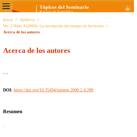
Inicio
/
Archivos
/
Vol. 2 Núm. 4 (2000): La inscripción del tiempo en los textos
/
Acerca de los autores
Acerca de los autores
- -
DOI:
https://doi.org/10.35494/topsem.2000.2.4.288
Resumen
.