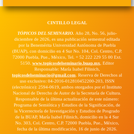
CINTILLO LEGAL
TÓPICOS DEL SEMINARIO
.
Año 28, No. 56, julio-
diciembre de 2026, es una publicación semestral editada
por la Benemérita Universidad Autónoma de Puebla
(BUAP), con domicilio en 4 Sur No. 104, Col. Centro, C.P.
72000 Puebla, Pue., México, Tel. + 52 222 229 55 00 Ext.
5150.
www.topicosdelseminario.buap.mx
, Editor
Responsable: María Isabel Filinich,
topicosdelseminario@gmail.com
. Reserva de Derechos al
uso exclusivo: 04-2016-012810452200-203, ISSN
(electrónico): 2594-0619, ambos otorgados por el Instituto
Nacional de Derecho de Autor de la Secretaría de Cultura.
Responsable de la última actualización de este número:
Programa de Semiótica y Estudios de la Significación, de
la Vicerrectoría de Investigación y Estudios de Posgrado
de la BUAP, María Isabel Filinich, domicilio en la 4 Sur
No. 303, Col. Centro, C.P. 72000 Puebla, Pue., México,
fecha de la última modificación, 16 de junio de 2026.