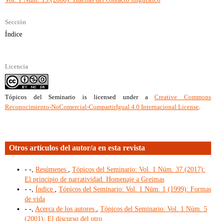
Sección
Índice
Licencia
Tópicos del Seminario
is licensed under a
Creative Commons
Reconocimiento-NoComercial-CompartirIgual 4.0 Internacional License
.
Otros artículos del autor/a en esta revista
- -,
Resúmenes
,
Tópicos del Seminario: Vol. 1 Núm. 37 (2017):
El principio de narratividad. Homenaje a Greimas
- -,
Índice
,
Tópicos del Seminario: Vol. 1 Núm. 1 (1999): Formas
de vida
- -,
Acerca de los autores
,
Tópicos del Seminario: Vol. 1 Núm. 5
(2001): El discurso del otro