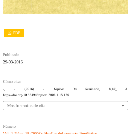
PDF
Publicado
29-03-2016
Cómo citar
-, .-. (2016). -.
Tópicos Del Seminario
,
1
(15), 3.
https://doi.org/10.35494/topsem.2006.1.15.176
Más formatos de cita
Número
Vol. 1 Núm. 15 (2006): Huellas del contacto lingüístico