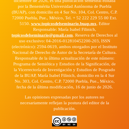
diciembre de 2026, es una publicación semestral editada
por la Benemérita Universidad Autónoma de Puebla
(BUAP), con domicilio en 4 Sur No. 104, Col. Centro, C.P.
72000 Puebla, Pue., México, Tel. + 52 222 229 55 00 Ext.
5150.
www.topicosdelseminario.buap.mx
, Editor
Responsable: María Isabel Filinich,
topicosdelseminario@gmail.com
. Reserva de Derechos al
uso exclusivo: 04-2016-012810452200-203, ISSN
(electrónico): 2594-0619, ambos otorgados por el Instituto
Nacional de Derecho de Autor de la Secretaría de Cultura.
Responsable de la última actualización de este número:
Programa de Semiótica y Estudios de la Significación, de
la Vicerrectoría de Investigación y Estudios de Posgrado
de la BUAP, María Isabel Filinich, domicilio en la 4 Sur
No. 303, Col. Centro, C.P. 72000 Puebla, Pue., México,
fecha de la última modificación, 16 de junio de 2026.
Las opiniones expresadas por los autores no
necesariamente reflejan la postura del editor de la
publicación.