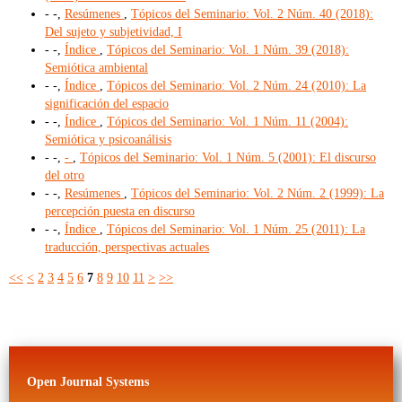
- -,
Resúmenes
,
Tópicos del Seminario: Vol. 2 Núm. 40 (2018):
Del sujeto y subjetividad, I
- -,
Índice
,
Tópicos del Seminario: Vol. 1 Núm. 39 (2018):
Semiótica ambiental
- -,
Índice
,
Tópicos del Seminario: Vol. 2 Núm. 24 (2010): La
significación del espacio
- -,
Índice
,
Tópicos del Seminario: Vol. 1 Núm. 11 (2004):
Semiótica y psicoanálisis
- -,
-
,
Tópicos del Seminario: Vol. 1 Núm. 5 (2001): El discurso
del otro
- -,
Resúmenes
,
Tópicos del Seminario: Vol. 2 Núm. 2 (1999): La
percepción puesta en discurso
- -,
Índice
,
Tópicos del Seminario: Vol. 1 Núm. 25 (2011): La
traducción, perspectivas actuales
<<
<
2
3
4
5
6
7
8
9
10
11
>
>>
Open Journal Systems