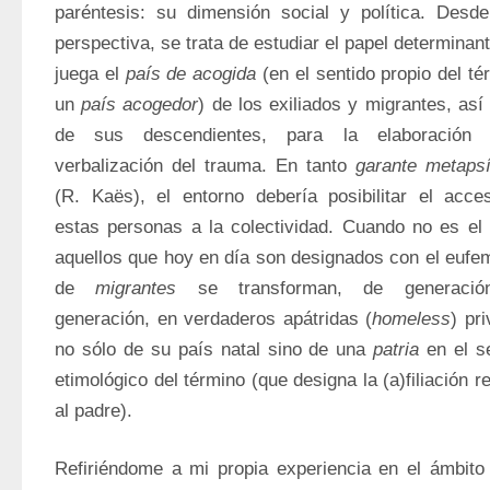
paréntesis: su dimensión social y política. Desde
perspectiva, se trata de estudiar el papel determinant
juega el 
país de acogida
 (en el sentido propio del tér
un 
país acogedor
) de los exiliados y migrantes, así
de sus descendientes, para la elaboración 
verbalización del trauma. En tanto 
garante metapsí
(R. Kaës), el entorno debería posibilitar el acce
estas personas a la colectividad. Cuando no es el 
aquellos que hoy en día son designados con el eufe
de 
migrantes
 se transforman, de generació
generación, en verdaderos apátridas (
homeless
) pri
no sólo de su país natal sino de una 
patria
 en el se
etimológico del término (que designa la (a)filiación rel
al padre). 
Refiriéndome a mi propia experiencia en el ámbito 