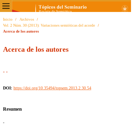
Inicio
/
Archivos
/
Vol. 2 Núm. 30 (2013): Variaciones semióticas del acorde
/
Acerca de los autores
Acerca de los autores
- -
DOI:
https://doi.org/10.35494/topsem.2013.2.30.54
Resumen
-