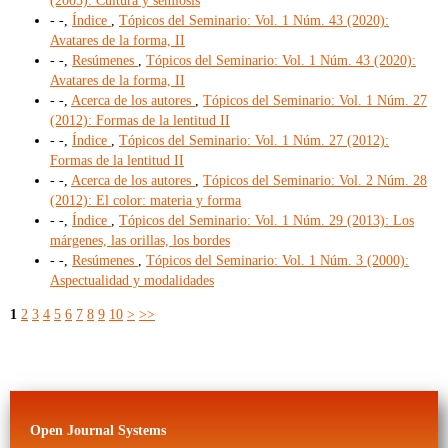
(2003): Cultura y semiosis
- -,
Índice
,
Tópicos del Seminario: Vol. 1 Núm. 43 (2020):
Avatares de la forma, II
- -,
Resúmenes
,
Tópicos del Seminario: Vol. 1 Núm. 43 (2020):
Avatares de la forma, II
- -,
Acerca de los autores
,
Tópicos del Seminario: Vol. 1 Núm. 27
(2012): Formas de la lentitud II
- -,
Índice
,
Tópicos del Seminario: Vol. 1 Núm. 27 (2012):
Formas de la lentitud II
- -,
Acerca de los autores
,
Tópicos del Seminario: Vol. 2 Núm. 28
(2012): El color: materia y forma
- -,
Índice
,
Tópicos del Seminario: Vol. 1 Núm. 29 (2013): Los
márgenes, las orillas, los bordes
- -,
Resúmenes
,
Tópicos del Seminario: Vol. 1 Núm. 3 (2000):
Aspectualidad y modalidades
1
2
3
4
5
6
7
8
9
10
>
>>
Open Journal Systems