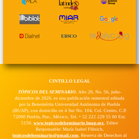
CINTILLO LEGAL
TÓPICOS DEL SEMINARIO
.
Año 28, No. 56, julio-
diciembre de 2026, es una publicación semestral editada
por la Benemérita Universidad Autónoma de Puebla
(BUAP), con domicilio en 4 Sur No. 104, Col. Centro, C.P.
72000 Puebla, Pue., México, Tel. + 52 222 229 55 00 Ext.
5150.
www.topicosdelseminario.buap.mx
, Editor
Responsable: María Isabel Filinich,
topicosdelseminario@gmail.com
. Reserva de Derechos al