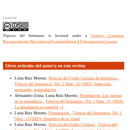
Licencia
Tópicos del Seminario
is licensed under a
Creative Commons
Reconocimiento-NoComercial-CompartirIgual 4.0 Internacional License
.
Otros artículos del autor/a en esta revista
Luisa Ruiz Moreno,
Noticias del Fondo Greimas de Semiótica
,
Tópicos del Seminario: Vol. 2 Núm. 14 (2005): Seducción,
persuasión, manipulación
Alessandro Zinna, Luisa Ruiz Moreno,
Presentación: Las razones
de la inmanencia
,
Tópicos del Seminario: Vol. 1 Núm. 31 (2014):
La inmanencia en cuestión - I
Luisa Ruiz Moreno,
Presentación
,
Tópicos del Seminario: Vol. 1
Núm. 13 (2005): Semiótica de lo visual
Luisa Ruiz Moreno,
Noticias del Fondo Greimas
,
Tópicos del