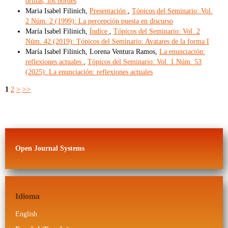
orillas, los bordes
Maria Isabel Filinich,
Presentación
,
Tópicos del Seminario: Vol.
2 Núm. 2 (1999): La percepción puesta en discurso
María Isabel Filinich,
Índice
,
Tópicos del Seminario: Vol. 2
Núm. 42 (2019): Tópicos del Seminario: Avatares de la forma I
María Isabel Filinich, Lorena Ventura Ramos,
La enunciación:
reflexiones actuales
,
Tópicos del Seminario: Vol. 1 Núm. 53
(2025): La enunciación: reflexiones actuales
1
2
>
>>
Open Journal Systems
Idioma
English