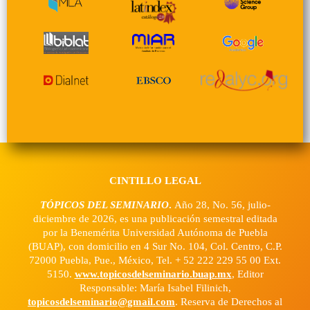
CINTILLO LEGAL
TÓPICOS DEL SEMINARIO
.
Año 28, No. 56, julio-
diciembre de 2026, es una publicación semestral editada
por la Benemérita Universidad Autónoma de Puebla
(BUAP), con domicilio en 4 Sur No. 104, Col. Centro, C.P.
72000 Puebla, Pue., México, Tel. + 52 222 229 55 00 Ext.
5150.
www.topicosdelseminario.buap.mx
, Editor
Responsable: María Isabel Filinich,
topicosdelseminario@gmail.com
. Reserva de Derechos al