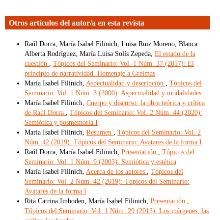
Otros artículos del autor/a en esta revista
Raúl Dorra, María Isabel Filinich, Luisa Ruiz Moreno, Blanca
Alberta Rodríguez, María Luisa Solís Zepeda,
El estado de la
cuestión
,
Tópicos del Seminario: Vol. 1 Núm. 37 (2017): El
principio de narratividad. Homenaje a Greimas
María Isabel Filinich,
Aspectualidad y descripción
,
Tópicos del
Seminario: Vol. 1 Núm. 3 (2000): Aspectualidad y modalidades
María Isabel Filinich,
Cuerpo y discurso: la obra teórica y crítica
de Raúl Dorra
,
Tópicos del Seminario: Vol. 2 Núm. 44 (2020):
Semiótica y posmemoria I
María Isabel Filinich,
Resumen
,
Tópicos del Seminario: Vol. 2
Núm. 42 (2019): Tópicos del Seminario: Avatares de la forma I
Raúl Dorra, María Isabel Filinich,
Presentación
,
Tópicos del
Seminario: Vol. 1 Núm. 9 (2003): Semiótica y estética
María Isabel Filinich,
Acerca de los autores
,
Tópicos del
Seminario: Vol. 2 Núm. 42 (2019): Tópicos del Seminario:
Avatares de la forma I
Rita Catrina Imboden, María Isabel Filinich,
Presentación
,
Tópicos del Seminario: Vol. 1 Núm. 29 (2013): Los márgenes, las