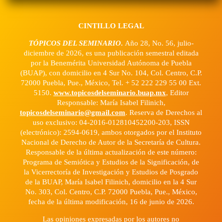
CINTILLO LEGAL
TÓPICOS DEL SEMINARIO
.
Año 28, No. 56, julio-
diciembre de 2026, es una publicación semestral editada
por la Benemérita Universidad Autónoma de Puebla
(BUAP), con domicilio en 4 Sur No. 104, Col. Centro, C.P.
72000 Puebla, Pue., México, Tel. + 52 222 229 55 00 Ext.
5150.
www.topicosdelseminario.buap.mx
, Editor
Responsable: María Isabel Filinich,
topicosdelseminario@gmail.com
. Reserva de Derechos al
uso exclusivo: 04-2016-012810452200-203, ISSN
(electrónico): 2594-0619, ambos otorgados por el Instituto
Nacional de Derecho de Autor de la Secretaría de Cultura.
Responsable de la última actualización de este número:
Programa de Semiótica y Estudios de la Significación, de
la Vicerrectoría de Investigación y Estudios de Posgrado
de la BUAP, María Isabel Filinich, domicilio en la 4 Sur
No. 303, Col. Centro, C.P. 72000 Puebla, Pue., México,
fecha de la última modificación, 16 de junio de 2026.
Las opiniones expresadas por los autores no