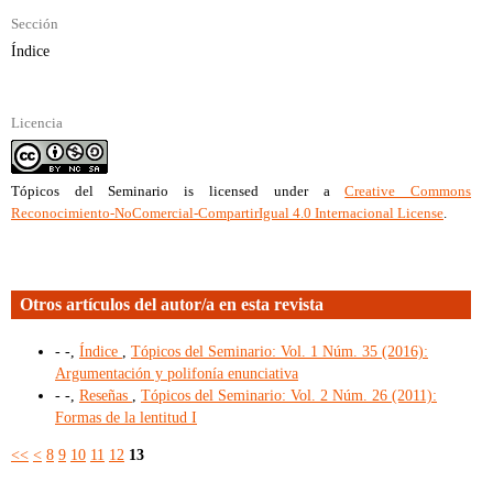
Sección
Índice
Licencia
Tópicos del Seminario
is licensed under a
Creative Commons
Reconocimiento-NoComercial-CompartirIgual 4.0 Internacional License
.
Otros artículos del autor/a en esta revista
- -,
Índice
,
Tópicos del Seminario: Vol. 1 Núm. 35 (2016):
Argumentación y polifonía enunciativa
- -,
Reseñas
,
Tópicos del Seminario: Vol. 2 Núm. 26 (2011):
Formas de la lentitud I
<<
<
8
9
10
11
12
13