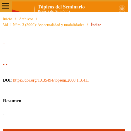
Inicio
/
Archivos
/
Vol. 1 Núm. 3 (2000): Aspectualidad y modalidades
/
Índice
-
- -
DOI:
https://doi.org/10.35494/topsem.2000.1.3.411
Resumen
-