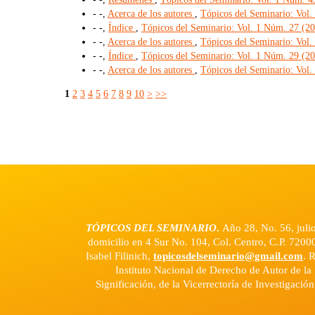
- -,
Acerca de los autores
,
Tópicos del Seminario: Vol.
- -,
Índice
,
Tópicos del Seminario: Vol. 1 Núm. 27 (201
- -,
Acerca de los autores
,
Tópicos del Seminario: Vol.
- -,
Índice
,
Tópicos del Seminario: Vol. 1 Núm. 29 (201
- -,
Acerca de los autores
,
Tópicos del Seminario: Vol. 
1
2
3
4
5
6
7
8
9
10
>
>>
TÓPICOS DEL SEMINARIO
.
Año 28, No. 56, juli
domicilio en 4 Sur No. 104, Col. Centro, C.P. 7200
Isabel Filinich,
topicosdelseminario@gmail.com
. 
Instituto Nacional de Derecho de Autor de la 
Significación, de la Vicerrectoría de Investigació