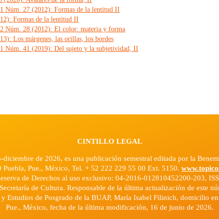
 1 Núm. 27 (2012): Formas de la lentitud II
2): Formas de la lentitud II
 2 Núm. 28 (2012): El color: materia y forma
3): Los márgenes, las orillas, los bordes
1 Núm. 41 (2019): Del sujeto y la subjetividad, II
CINTILLO LEGAL
o-diciembre de 2026, es una publicación semestral editada por la Ben
0 Puebla, Pue., México, Tel. + 52 222 229 55 00 Ext. 5150.
www.topico
Reserva de Derechos al uso exclusivo: 04-2016-012810452200-203, ISS
Secretaría de Cultura. Responsable de la última actualización de este 
n y Estudios de Posgrado de la BUAP, María Isabel Filinich, domicilio e
Pue., México, fecha de la última modificación, 16 de junio de 2026.