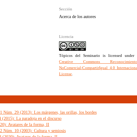
Sección
Acerca de los autores
Licencia
Tópicos del Seminario
is licensed under 
Creative Commons Reconocimiento
NoComercial-CompartirIgual 4.0 Internacion
License
.
1 Núm. 29 (2013): Los márgenes, las orillas, los bordes
 (2015): La paradoja en el discurso
0): Avatares de la forma, II
 2 Núm. 10 (2003): Cultura y semiosis
 (2020): Avatares de la forma, II