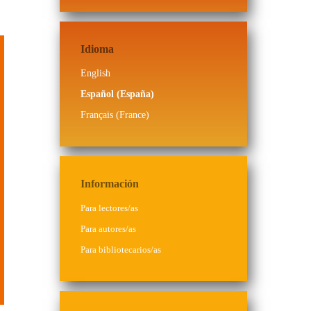
Idioma
English
Español (España)
Français (France)
Información
Para lectores/as
Para autores/as
Para bibliotecarios/as