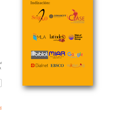
Indización:
el
.
l