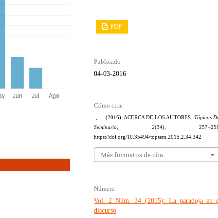
PDF
Publicado
04-03-2016
Cómo citar
-, .-. (2016). ACERCA DE LOS AUTORES.
Tópicos D
Seminario
,
2
(34), 257–258
https://doi.org/10.35494/topsem.2015.2.34.342
Más formatos de cita
Número
Vol. 2 Núm. 34 (2015): La paradoja en e
discurso