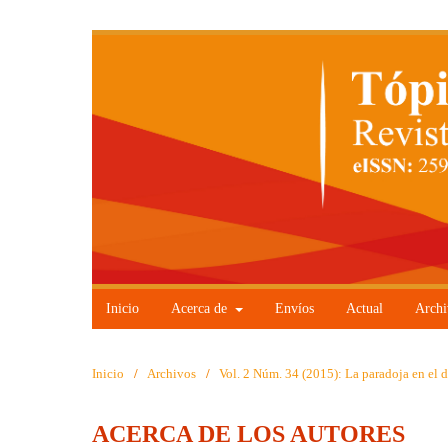
Inicio
Acerca de
Envíos
Actual
Archi
Inicio
/
Archivos
/
Vol. 2 Núm. 34 (2015): La paradoja en el d
ACERCA DE LOS AUTORES