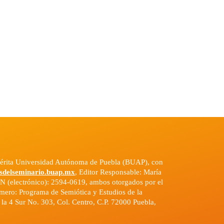
emérita Universidad Autónoma de Puebla (BUAP), con
sdelseminario.buap.mx
, Editor Responsable: María
N (electrónico): 2594-0619, ambos otorgados por el
número: Programa de Semiótica y Estudios de la
n la 4 Sur No. 303, Col. Centro, C.P. 72000 Puebla,