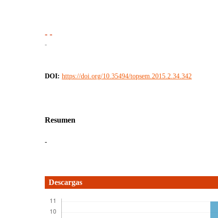
- -
-
DOI:
https://doi.org/10.35494/topsem.2015.2.34.342
Resumen
-
Descargas