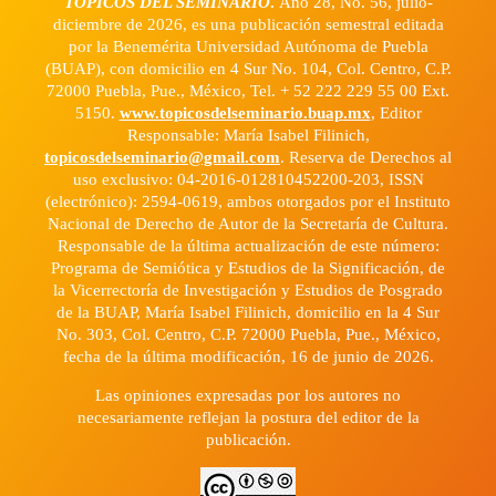
TÓPICOS DEL SEMINARIO
.
Año 28, No. 56, julio-
diciembre de 2026, es una publicación semestral editada
por la Benemérita Universidad Autónoma de Puebla
(BUAP), con domicilio en 4 Sur No. 104, Col. Centro, C.P.
72000 Puebla, Pue., México, Tel. + 52 222 229 55 00 Ext.
5150.
www.topicosdelseminario.buap.mx
, Editor
Responsable: María Isabel Filinich,
topicosdelseminario@gmail.com
. Reserva de Derechos al
uso exclusivo: 04-2016-012810452200-203, ISSN
(electrónico): 2594-0619, ambos otorgados por el Instituto
Nacional de Derecho de Autor de la Secretaría de Cultura.
Responsable de la última actualización de este número:
Programa de Semiótica y Estudios de la Significación, de
la Vicerrectoría de Investigación y Estudios de Posgrado
de la BUAP, María Isabel Filinich, domicilio en la 4 Sur
No. 303, Col. Centro, C.P. 72000 Puebla, Pue., México,
fecha de la última modificación, 16 de junio de 2026.
Las opiniones expresadas por los autores no
necesariamente reflejan la postura del editor de la
publicación.