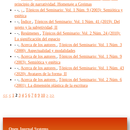
principio de narratividad. Homenaje a Greimas
- -,
-
,
Tópicos del Seminario: Vol. 1 Núm. 9 (2003): Semiótica y
estética
- -,
Índice
,
Tópicos del Seminario: Vol. 1 Núm. 41 (2019): Del
sujeto y la subjetividad, II
- -,
Resúmenes
,
Tópicos del Seminario: Vol. 2 Núm. 24 (2010):
La significación del espacio
- -,
Acerca de los autores
,
Tópicos del Seminario: Vol. 1 Núm. 3
(2000): Aspectualidad y modalidades
- -,
Acerca de los autores
,
Tópicos del Seminario: Vol. 1 Núm. 9
(2003): Semiótica y estética
- -,
Acerca de los autores
,
Tópicos del Seminario: Vol. 1 Núm. 43
(2020): Avatares de la forma, II
- -,
Acerca de los autores
,
Tópicos del Seminario: Vol. 2 Núm. 6
(2001): La dimensión plástica de la escritura
<<
<
1
2
3
4
5
6
7
8
9
10
>
>>
Open Journal Systems