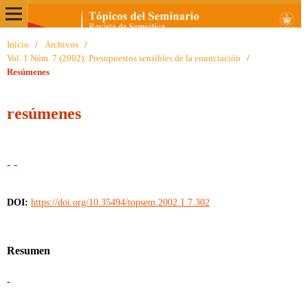
Inicio
/
Archivos
/
Vol. 1 Núm. 7 (2002): Presupuestos sensibles de la enunciación
/
Resúmenes
resúmenes
- -
DOI:
https://doi.org/10.35494/topsem.2002.1.7.302
Resumen
-