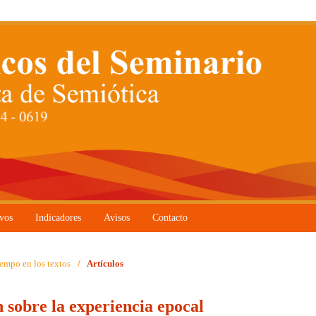
vos
Indicadores
Avisos
Contacto
iempo en los textos
/
Artículos
 sobre la experiencia epocal