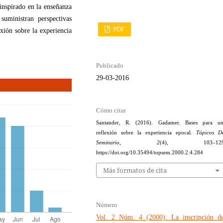
 inspirado en la enseñanza
suministran perspectivas
PDF
exión sobre la experiencia
Publicado
29-03-2016
Cómo citar
Santander, R. (2016). Gadamer. Bases para u
reflexión sobre la experiencia epocal.
Tópicos D
Seminario
,
2
(4), 103–129
https://doi.org/10.35494/topsem.2000.2.4.284
Más formatos de cita
Número
Vol. 2 Núm. 4 (2000): La inscripción de