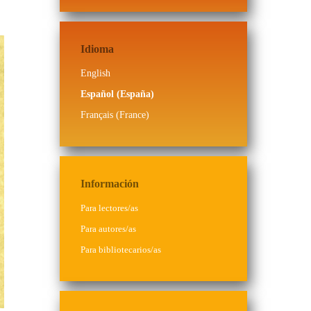
Idioma
English
Español (España)
Français (France)
Información
Para lectores/as
Para autores/as
Para bibliotecarios/as