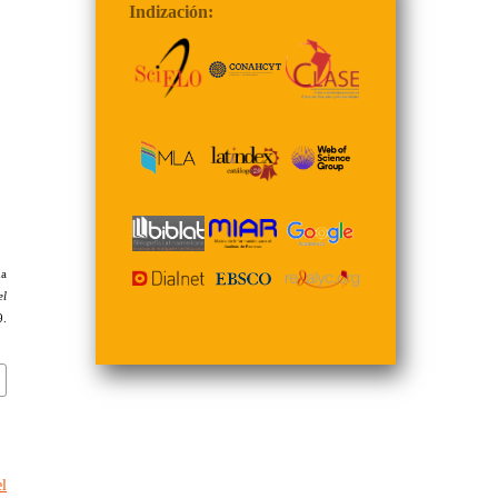
Indización:
na
el
.
l