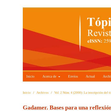
Inicio
Acerca de
Envíos
Actual
Archi
Inicio
/
Archivos
/
Vol. 2 Núm. 4 (2000): La inscripción del t
Gadamer. Bases para una reflexión