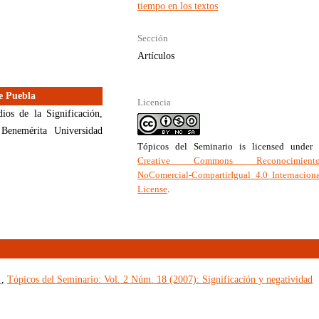
tiempo en los textos
Sección
Artículos
e Puebla
Licencia
ios de la Significación,
 Benemérita Universidad
Tópicos del Seminario
is licensed under 
Creative Commons Reconocimiento
NoComercial-CompartirIgual 4.0 Internacion
License
.
n
,
Tópicos del Seminario: Vol. 2 Núm. 18 (2007): Significación y negatividad