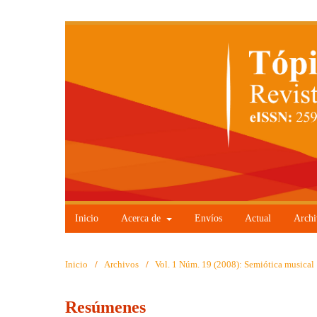
Inicio
Acerca de
Envíos
Actual
Archi
Inicio
/
Archivos
/
Vol. 1 Núm. 19 (2008): Semiótica musical
Resúmenes