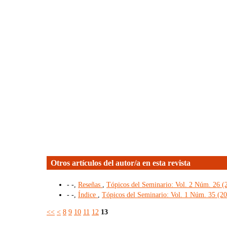
Otros artículos del autor/a en esta revista
- -,
Reseñas
,
Tópicos del Seminario: Vol. 2 Núm. 26 (2
- -,
Índice
,
Tópicos del Seminario: Vol. 1 Núm. 35 (20
<<
<
8
9
10
11
12
13