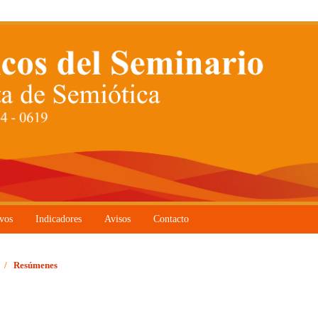
vos
Indicadores
Avisos
Contacto
/
Resúmenes