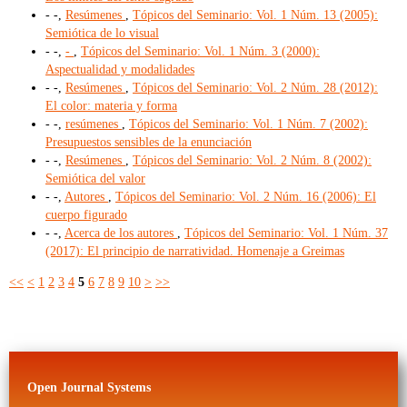
- -,
Resúmenes
,
Tópicos del Seminario: Vol. 1 Núm. 13 (2005):
Semiótica de lo visual
- -,
-
,
Tópicos del Seminario: Vol. 1 Núm. 3 (2000):
Aspectualidad y modalidades
- -,
Resúmenes
,
Tópicos del Seminario: Vol. 2 Núm. 28 (2012):
El color: materia y forma
- -,
resúmenes
,
Tópicos del Seminario: Vol. 1 Núm. 7 (2002):
Presupuestos sensibles de la enunciación
- -,
Resúmenes
,
Tópicos del Seminario: Vol. 2 Núm. 8 (2002):
Semiótica del valor
- -,
Autores
,
Tópicos del Seminario: Vol. 2 Núm. 16 (2006): El
cuerpo figurado
- -,
Acerca de los autores
,
Tópicos del Seminario: Vol. 1 Núm. 37
(2017): El principio de narratividad. Homenaje a Greimas
<<
<
1
2
3
4
5
6
7
8
9
10
>
>>
Open Journal Systems