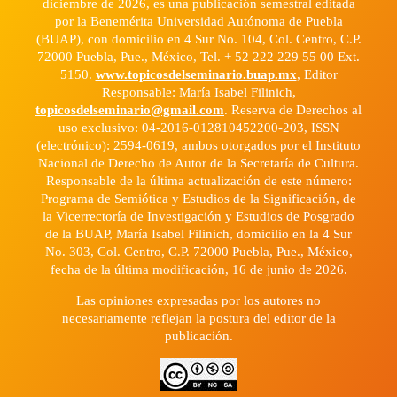
diciembre de 2026, es una publicación semestral editada
por la Benemérita Universidad Autónoma de Puebla
(BUAP), con domicilio en 4 Sur No. 104, Col. Centro, C.P.
72000 Puebla, Pue., México, Tel. + 52 222 229 55 00 Ext.
5150.
www.topicosdelseminario.buap.mx
, Editor
Responsable: María Isabel Filinich,
topicosdelseminario@gmail.com
. Reserva de Derechos al
uso exclusivo: 04-2016-012810452200-203, ISSN
(electrónico): 2594-0619, ambos otorgados por el Instituto
Nacional de Derecho de Autor de la Secretaría de Cultura.
Responsable de la última actualización de este número:
Programa de Semiótica y Estudios de la Significación, de
la Vicerrectoría de Investigación y Estudios de Posgrado
de la BUAP, María Isabel Filinich, domicilio en la 4 Sur
No. 303, Col. Centro, C.P. 72000 Puebla, Pue., México,
fecha de la última modificación, 16 de junio de 2026.
Las opiniones expresadas por los autores no
necesariamente reflejan la postura del editor de la
publicación.