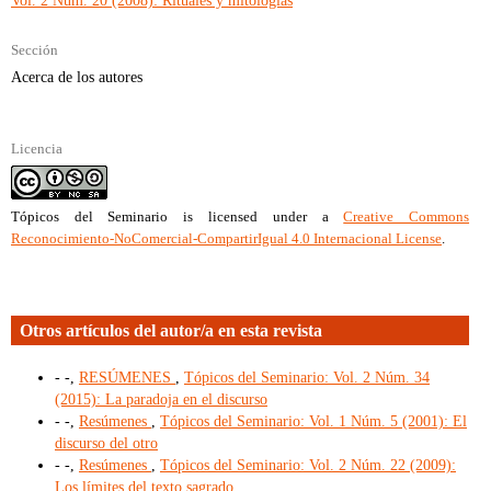
Vol. 2 Núm. 20 (2008): Rituales y mitologías
Sección
Acerca de los autores
Licencia
Tópicos del Seminario
is licensed under a
Creative Commons
Reconocimiento-NoComercial-CompartirIgual 4.0 Internacional License
.
Otros artículos del autor/a en esta revista
- -,
RESÚMENES
,
Tópicos del Seminario: Vol. 2 Núm. 34
(2015): La paradoja en el discurso
- -,
Resúmenes
,
Tópicos del Seminario: Vol. 1 Núm. 5 (2001): El
discurso del otro
- -,
Resúmenes
,
Tópicos del Seminario: Vol. 2 Núm. 22 (2009):
Los límites del texto sagrado