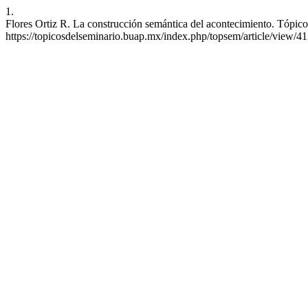
1.
Flores Ortiz R. La construcción semántica del acontecimiento. Tópico
https://topicosdelseminario.buap.mx/index.php/topsem/article/view/4