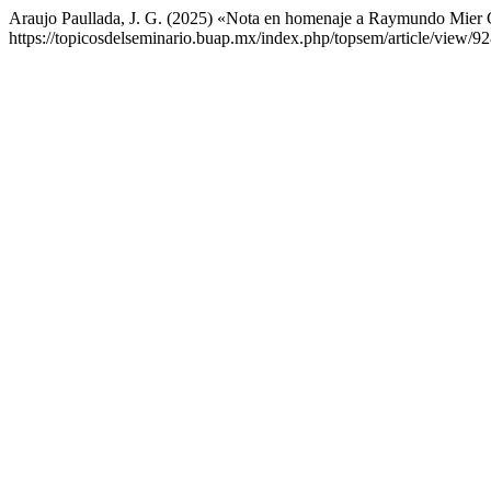
Araujo Paullada, J. G. (2025) «Nota en homenaje a Raymundo Mier
https://topicosdelseminario.buap.mx/index.php/topsem/article/view/9