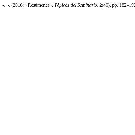
-, .-. (2018) «Resúmenes»,
Tópicos del Seminario
, 2(40), pp. 182–19