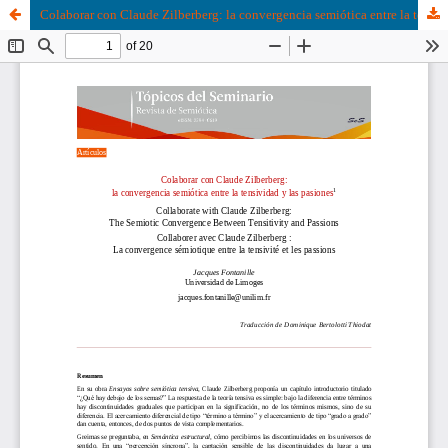
Colaborar con Claude Zilberberg: la convergencia semiótica entre la tensividad y las pasiones